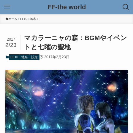
FF-the world
ホーム
FF10
地名
マカラーニャの森：BGMやイベン
2017
2/23
トと七曜の聖地
2017年2月23日
FF10
地名
設定