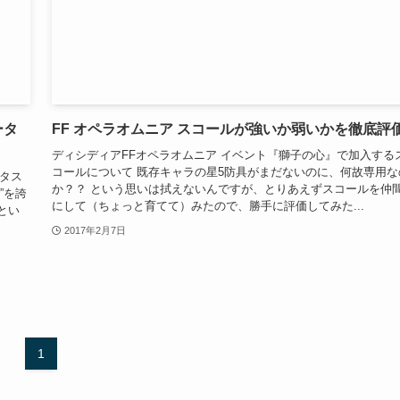
ータ
FF オペラオムニア スコールが強いか弱いかを徹底評
ディシディアFFオペラオムニア イベント『獅子の心』で加入する
コールについて 既存キャラの星5防具がまだないのに、何故専用な
ータス
か？？ という思いは拭えないんですが、とりあえずスコールを仲
”を誇
にして（ちょっと育てて）みたので、勝手に評価してみた...
とい
2017年2月7日
1