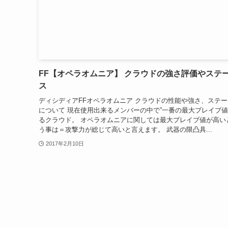
FF【オペラオムニア】 クラウドの強さ評価やステ
ス
ディシディアFFオペラオムニア クラウドの性能や強さ、ステ
について 現在使用出来るメンバーの中で”一番の最大ブレイブ値
るクラウド。 オペラオムニアに関しては最大ブレイブ値が高い
う事は＝攻撃力が総じて高いと言えます。 武器の限凸具...
2017年2月10日