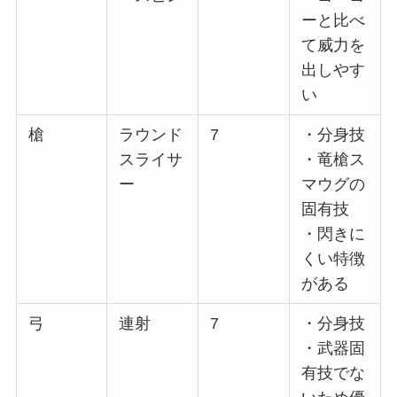
ーと比べ
て威力を
出しやす
い
槍
ラウンド
7
・分身技
スライサ
・竜槍ス
ー
マウグの
固有技
・閃きに
くい特徴
がある
弓
連射
7
・分身技
・武器固
有技でな