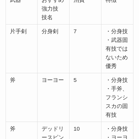
武器
おすすめ
消費
特徴
強力技
技名
片手剣
分身剣
7
・分身技
・武器固
有技では
ないため
優秀
斧
ヨーヨー
5
・分身技
・手斧、
フランシ
スカの固
有技
斧
デッドリ
10
・分身技
ースピン
・ヨーヨ