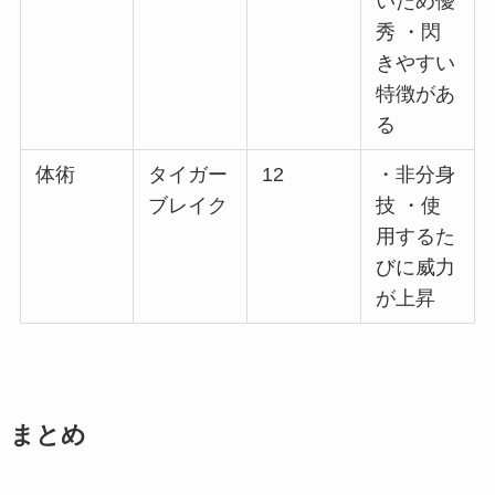
いため優
秀 ・閃
きやすい
特徴があ
る
体術
タイガー
12
・非分身
ブレイク
技 ・使
用するた
びに威力
が上昇
まとめ