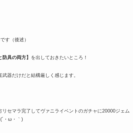
事です（後述）
と防具の両方】
を出しておきたいところ！
直武器だけだと結構厳しく感じます。
リセマラ完了してヴァニライベントのガチャに20000ジェム
´・ω・｀)