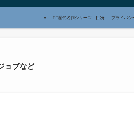
FF歴代名作シリーズ 目次
プライバシ
めジョブなど